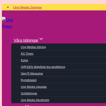
Skip
Ung Media Sverige
to
content
Våra tidningar
Ung Medias tidning
KG Times
Kzine
O(R)DEN Midgårds fria skoltidning
Own’R Magazine
Rymdbladet
Ung Media Uppsala
Schilldringar
Ung Media Stockholm