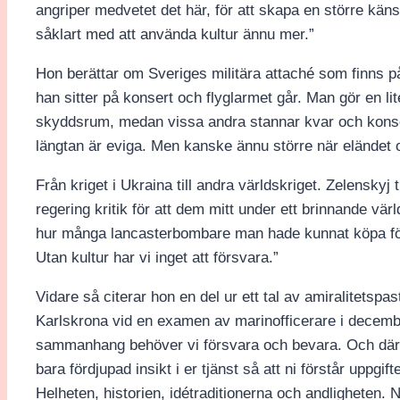
angriper medvetet det här, för att skapa en större kän
såklart med att använda kultur ännu mer.”
Hon berättar om Sveriges militära
attaché som finns p
han sitter på konsert och flyglarmet går. Man gör en li
skyddsrum, medan vissa andra stannar kvar och konser
längtan är eviga. Men kanske ännu större när eländet oc
Från kriget i Ukraina till andra världskriget. Zelenskyj 
regering kritik för att dem mitt under ett brinnande vä
hur många lancasterbombare man hade kunnat köpa för
Utan kultur har vi inget att försvara.”
Vidare så citerar hon en del ur ett tal av amiralitetspa
Karlskrona vid en examen av marinofficerare i decembe
sammanhang behöver vi försvara och bevara. Och därför 
bara fördjupad insikt i er tjänst så att ni förstår upp
Helheten, historien, idétraditionerna och andligheten. Nä