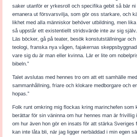
saker utanför er yrkesroll och specifika gebit så bär n
emanera ut försvarsvilja, som gör oss starkare, och 
likhet med alla människor behöver utbildning, men lika 
så uppstår ett existentiellt stridsvärde inte av sig själ
Läs böcker, gå på teater, besök konstutställningar och 
teologi, franska nya vågen, fajakernas skeppsbyggnad
vare sig du är man eller kvinna. Lär er lite om nobelpr
bibeln.”
Talet avslutas med hennes tro om att ett samhälle med e
sammanhållning, friare och klokare medborgare och e
hopas.”
Folk runt omkring mig flockas kring marinchefen som 
berättar för sin väninna om hur hennes man är frivilli
om hur även hon gör en insats för att stärka Sveriges
kan inte låta bli, när jag ligger nerbäddad i min ege