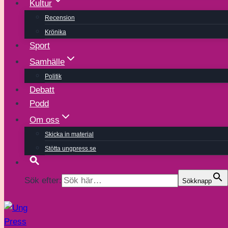
Kultur
Recension
Krönika
Sport
Samhälle
Politik
Debatt
Podd
Om oss
Skicka in material
Stötta ungpress.se
Sök efter:
Sökknapp