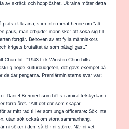
sla av skräck och hopplöshet. Ukraina möter detta
å plats i Ukraina, som informerat henne om “att
ten paus, man erbjuder människor att söka sig till
ten fortgår. Behoven av att fylla människors
h krigets brutalitet är som påtagligast.
”
till Churchill. “1943 fick Winston Churchills
rldskrig höjde kulturbudgeten, det gavs exempel på
 de där pengarna. Premiärministerns svar var:
stor Daniel Breimert som hölls i amiralitetskyrkan i
r förra året. “Allt det där som skapar
är mitt råd till er som unga officerare: Sök inte
giften, utan sök också om stora sammanhang.
r ni söker i dem så blir ni större. När ni vet