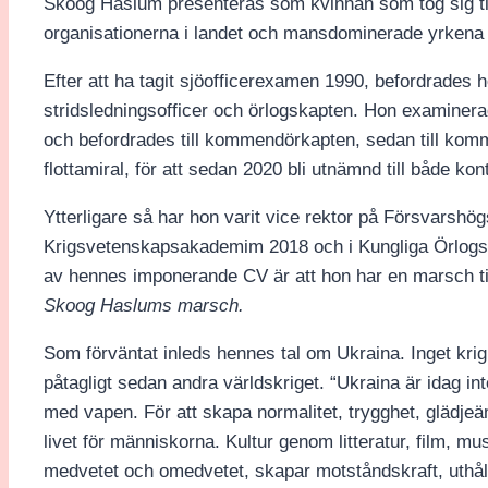
Skoog Haslum presenteras som kvinnan som tog sig t
organisationerna i landet och mansdominerade yrkena 
Efter att ha tagit sjöofficerexamen 1990, befordrades hon
stridsledningsofficer och örlogskapten. Hon examine
och befordrades till kommendörkapten, sedan till kommen
flottamiral, för att sedan 2020 bli utnämnd till både ko
Ytterligare så har hon varit vice rektor på Försvarshö
Krigsvetenskapsakademim 2018 och i Kungliga Örlogs
av hennes imponerande CV är att hon har en marsch t
Skoog Haslums marsch.
Som förväntat inleds hennes tal om Ukraina. Inget krig 
påtagligt sedan andra världskriget. “Ukraina är idag in
med vapen. För att skapa normalitet, trygghet, glädj
livet för människorna. Kultur genom litteratur, film, mu
medvetet och omedvetet, skapar motståndskraft, uthåll