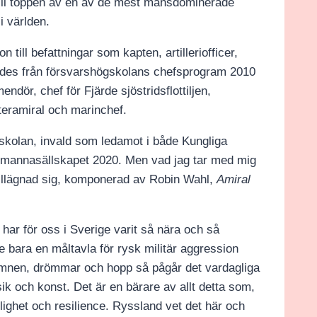
ill toppen av en av de mest mansdominerade
i världen.
 till befattningar som kapten, artilleriofficer,
rades från försvarshögskolans chefsprogram 2010
dör, chef för Fjärde sjöstridsflottiljen,
nteramiral och marinchef.
gskolan, invald som ledamot i både Kungliga
mannasällskapet 2020. Men vad jag tar med mig
illägnad sig, komponerad av Robin Wahl,
Amiral
har för oss i Sverige varit så nära och så
te bara en måltavla för rysk militär aggression
eämnen, drömmar och hopp så pågår det vardagliga
sik och konst. Det är en bärare av allt detta som,
ighet och resilience. Ryssland vet det här och