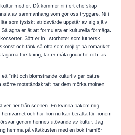
i kultur med er. Då kommer ni i ert chefskap
känsla av sammanhang som gör oss tryggare. Ni i
lite som fysiskt stridsvärde uppstår av sig själv
v. Så ägna er åt att formulera er kulturella förmåga.
konserter. Sätt er in i storheter som luthersk
skonst och tänk så ofta som möjligt på romariket
istagarna forskning, lär er måla gouache och läs
tt “rikt och blomstrande kulturliv ger bättre
n större motståndskraft när dem mörka molnen
kliver ner från scenen. En kvinna bakom mig
g i hemvärnet och hur hon nu kan berätta för honom
 försvar genom hennes utövande av kultur. Jag
n säng hemma på västkusten med en bok framför