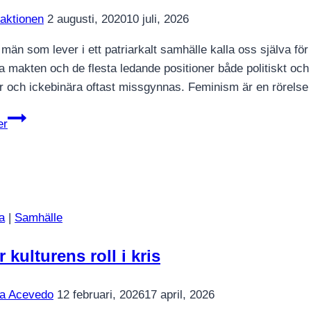
aktionen
2 augusti, 2020
10 juli, 2026
 män som lever i ett patriarkalt samhälle kalla oss själva fö
a makten och de flesta ledande positioner både politiskt oc
r och ickebinära oftast missgynnas. Feminism är en rörels
Vad
er
patriarkatet
och
feminismen
lärde
mig
a
|
Samhälle
som
man
r kulturens roll i kris
a Acevedo
12 februari, 2026
17 april, 2026