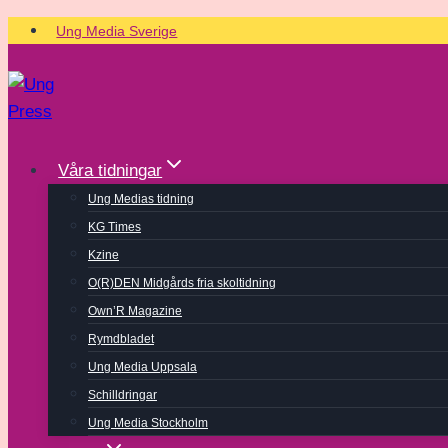
Skip
Ung Media Sverige
to
content
Våra tidningar
Ung Medias tidning
KG Times
Kzine
O(R)DEN Midgårds fria skoltidning
Own’R Magazine
Rymdbladet
Ung Media Uppsala
Schilldringar
Ung Media Stockholm