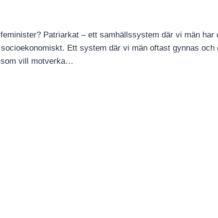
r feminister? Patriarkat – ett samhällssystem där vi män har
h socioekonomiskt. Ett system där vi män oftast gynnas och 
e som vill motverka…