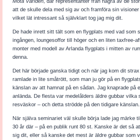
Möta
Världen
, där representanter från några av de s
att de skulle dela med sig av och framföra sin visioner 
vilket lät intressant så självklart tog jag mig dit.
De hade inrett sitt tält som en flygplats med vad som 
ingången, loungesoffor till höger och en liten taxfree-a
monter med modell av Arlanda flygplats i mitten av ru
denna.
Det här började ganska tidigt och när jag kom dit strax
ramlade in lite småtrött, som man ju gör på en flygplat
känslan av att hamnat på en sådan. Jag knaprade på 
anlända. De flesta var medelålders äldre gubbar vilka
resväskor – och detta strödde på den tidigare känslan.
När själva seminariet väl skulle börja lade jag märke ti
30 år där – på en publik runt 80 st. Kanske är det så att 
sig dit, eller så kanske det mest är äldre gubbar som v