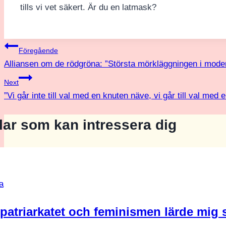
tills vi vet säkert. Är du en latmask?
Inläggsnavigering
Föregående
Alliansen om de rödgröna: ”Största mörkläggningen i moder
Next
”Vi går inte till val med en knuten näve, vi går till val me
klar som kan intressera dig
a
patriarkatet och feminismen lärde mig