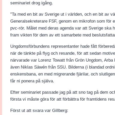
seminariet drog igång.
”Ta med en bit av Sverige ut i världen, och en bit av vä
Generalsekreterare FSF, genom en mikrofon som för en 
pvc-rör. Målet med deras agenda var att Sverige ska ha e
fram vikten för dem av ett samarbete med beslutsfatta
Ungdomsförbundens representanter hade fått förbereda
när de tänkte på flyg och resande, för att sedan motiv
närvarade var Lorenz Towatt från Grön Ungdom, Arba K
även Niklas Säwén från SSU. Bilderna (i blandad ordnin
enskensbana, en med migrerande fjärilar, och slutligen
får ni ponera på själva.
Efter seminariet passade jag på att sno tag på dem och
första vi måste göra för att förbättra för framtidens re
Först ut att svara var Gillberg: