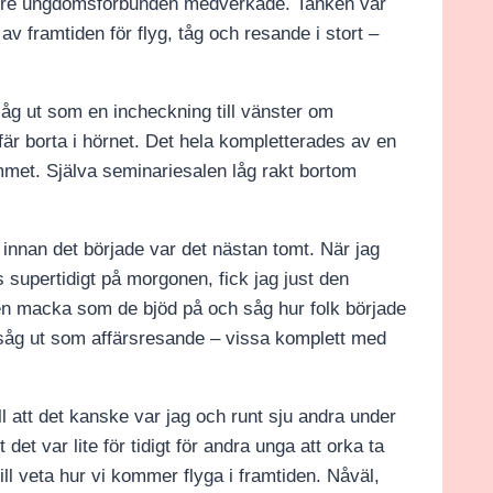
törre ungdomsförbunden medverkade. Tanken var
av framtiden för flyg, tåg och resande i stort –
såg ut som en incheckning till vänster om
ffär borta i hörnet. Det hela kompletterades av en
mmet. Själva seminariesalen låg rakt bortom
 innan det började var det nästan tomt. När jag
s supertidigt på morgonen, fick jag just den
en macka som de bjöd på och såg hur folk började
 såg ut som affärsresande – vissa komplett med
ll att det kanske var jag och runt sju andra under
det var lite för tidigt för andra unga att orka ta
ill veta hur vi kommer flyga i framtiden. Nåväl,