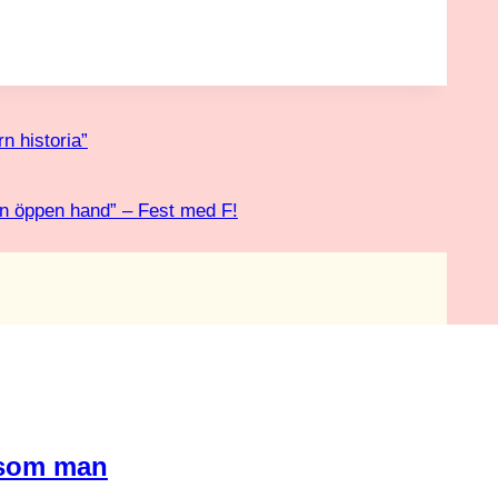
n historia”
d en öppen hand” – Fest med F!
 som man