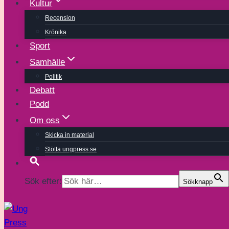
Kultur
Recension
Krönika
Sport
Samhälle
Politik
Debatt
Podd
Om oss
Skicka in material
Stötta ungpress.se
Sök efter:
Sökknapp