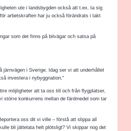
jligheten ute i landsbygden också att t.ex. ta sig
för arbetskraften har ju också förändrats i takt
ningar som det finns på bilvägar och satsa på
å järnvägen i Sverige. Idag ser vi att underhållet
ckså investera i nybyggnation.”
ttre möjligheter att ta oss till och från flygplatser,
 vi större konkurrens mellan de färdmedel som tar
portera oss dit vi ville – förstå att slippa all
le bli jättelata helt plötsligt? Vi skippar nog det